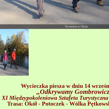
Na moście w Okole
Wycieczka piesza w dniu 14 wrześni
,,Odkrywamy Gombrowic
XI Międzypokoleniowa Sztafeta Turystyczn
Trasa: Okół - Potoczek - Wólka Pętkows