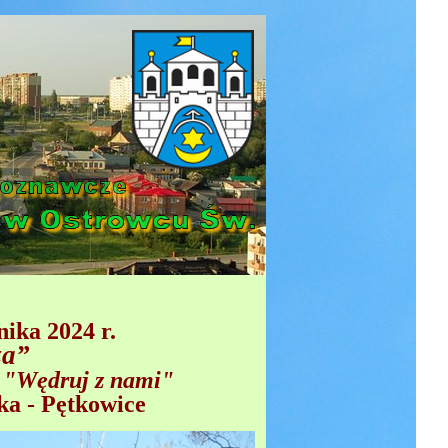
ika 2024 r.
za
”
a "Wędruj z nami"
ka - Pętkowice