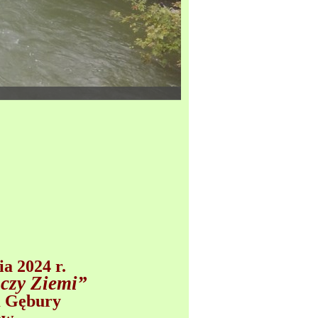
a 2024 r.
Oczy Ziemi
”
m Gębury