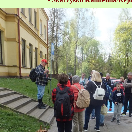
- Skarżysko Kamienna/Rej