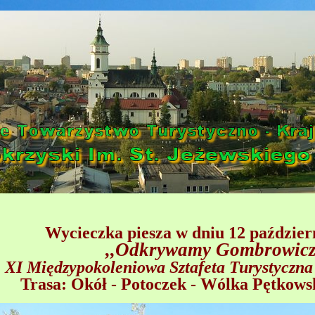
Wycieczka piesza w dniu 12 październ
,,Odkrywamy Gombrowic
XI Międzypokoleniowa Sztafeta Turystyczn
Trasa: Okół - Potoczek - Wólka Pętkows