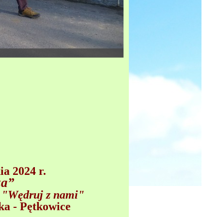
a 2024 r.
za
”
a "Wędruj z nami"
ka - Pętkowice