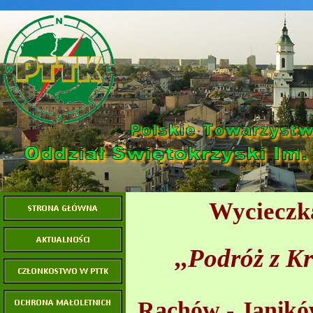
Wycieczka
,,Podróż z 
Rachów - Janikó