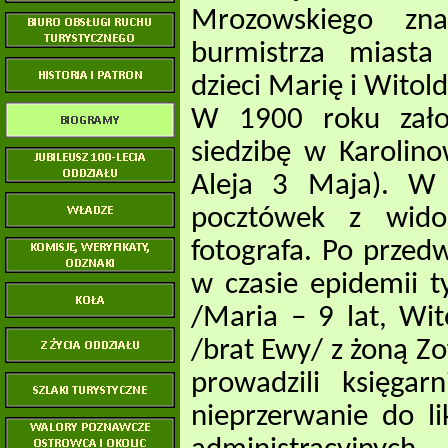
Mrozowskiego zn
burmistrza miasta
dzieci Marię i Witold
W 1900 roku założy
siedzibę w Karolino
Aleja 3 Maja). W
pocztówek z wido
fotografa. Po przed
w czasie epidemii 
/Maria – 9 lat, Wit
/brat Ewy/ z żoną Z
prowadzili księgar
nieprzerwanie do l