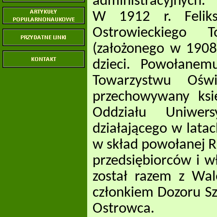
administracyjnych.
W 1912 r. Feliks
Ostrowieckiego 
(założonego w 1908r
dzieci. Powołanem
Towarzystwu Oświ
przechowywany ksi
Oddziału Uniwer
działającego w lata
w skład powołanej Ra
przedsiębiorców i w
został razem z Wa
członkiem Dozoru S
Ostrowca.