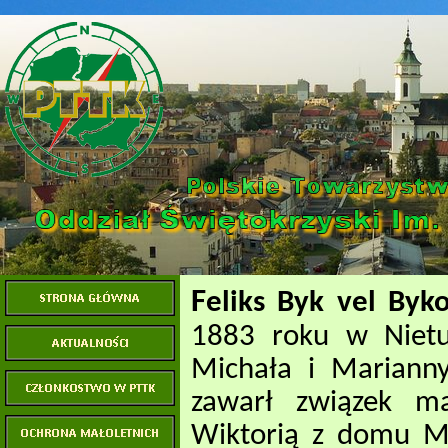
F
eliks Byk vel Byk
1883 roku w Nietu
Michała i Mariann
zawarł związek ma
Wiktorią z domu M