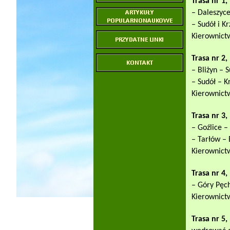
Trasa nr 1
– Daleszyc
– Sudół i K
Kierownictw
Trasa nr 2
– Bliżyn – 
– Sudół – K
Kierownictw
Trasa nr 3
– Goźlice –
– Tarłów – 
Kierownictw
Trasa nr 4
– Góry Pęc
Kierownict
Trasa nr 5