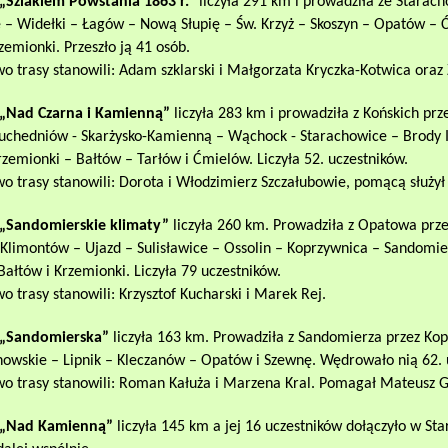
, „Szlakiem Powstania 1863 r.”
liczyła 291 km i prowadziła ze Starac
e – Widełki – Łagów – Nową Słupię – Św. Krzyż – Skoszyn – Opatów 
rzemionki. Przeszło ją 41 osób.
o trasy stanowili: Adam szklarski i Małgorzata Kryczka-Kotwica oraz
, „Nad Czarna i Kamienną”
liczyła 283 km i prowadziła z Końskich prz
Suchedniów - Skarżysko-Kamienną – Wąchock - Starachowice – Brody Ił
rzemionki – Bałtów – Tarłów i Ćmielów. Liczyła 52. uczestników.
o trasy stanowili: Dorota i Włodzimierz Szczałubowie, pomącą służył
, „Sandomierskie klimaty”
liczyła 260 km. Prowadziła z Opatowa prz
 Klimontów – Ujazd – Sulisławice – Ossolin – Koprzywnica – Sandomi
Bałtów i Krzemionki. Liczyła 79 uczestników.
o trasy stanowili: Krzysztof Kucharski i Marek Rej.
, „Sandomierska”
liczyła 163 km. Prowadziła z Sandomierza przez Ko
howskie – Lipnik – Kleczanów – Opatów i Szewnę. Wędrowało nią 62. 
wo trasy stanowili: Roman Kałuża i Marzena Kral. Pomagał Mateusz G
, „Nad Kamienną”
liczyła 145 km a jej 16 uczestników dołączyło w St