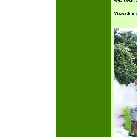
wędrować d
Wszystkie 