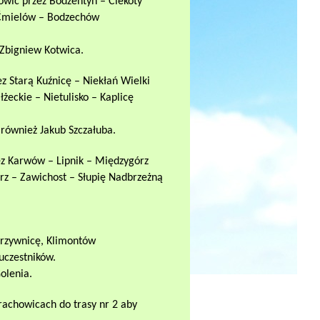
howic przez Bodzentyn – Ciekoty
– Ćmielów – Bodzechów
 Zbigniew Kotwica.
ez Starą Kuźnicę
–
Niekłań Wielki
żeckie – Nietulisko – Kaplicę
 również Jakub Szczałuba.
ez Karwów – Lipnik – Międzygórz
erz – Zawichost – Słupię Nadbrzeżną
przywnicę, Klimontów
uczestników.
olenia.
arachowicach do trasy nr 2 aby