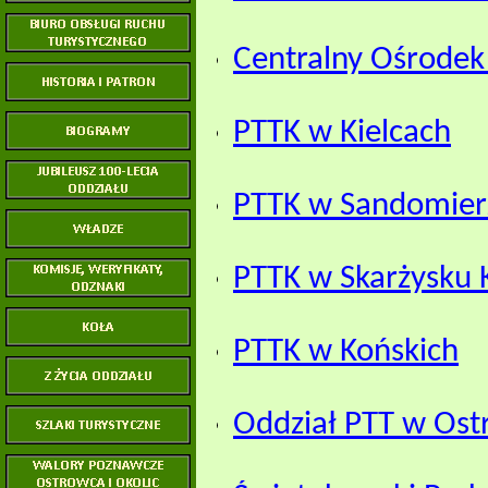
Centralny Ośrodek 
PTTK w Kielcach
PTTK w Sandomier
PTTK w Skarżysku 
PTTK w Końskich
Oddział PTT w Ost