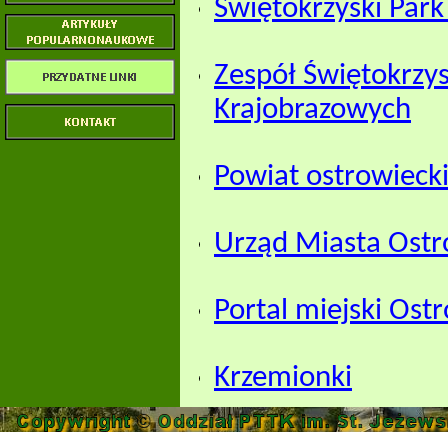
Świętokrzyski Par
Zespół Świętokrzys
Krajobrazowych
Powiat ostrowieck
Urząd Miasta Ostr
Portal miejski Ost
Krzemionki