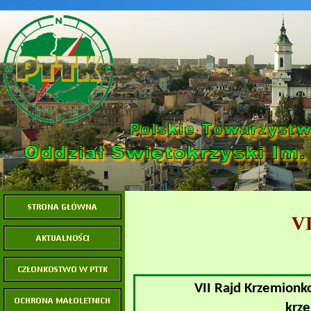
VI
VII Rajd Krzemionko
krz