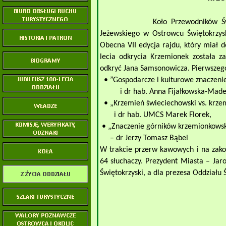
Koło Przewodników Świętokrzysk
Jeżewskiego w Ostrowcu Świętokrzys
Obecna VII edycja rajdu, który miał d
lecia odkrycia Krzemionek została 
odkryć Jana Samsonowicza. Pierwszego
• ”Gospodarcze i kulturowe znaczenie
i dr
hab. Anna Fijałkowska-Mader
• „Krzemień świeciechowski vs. krzemi
i dr hab. UMCS Marek Florek,
• „Znaczenie górników krzemionkowskic
– dr Jerzy Tomasz Bąbel
W trakcie przerw kawowych i na zakoń
64 słuchaczy. Prezydent Miasta – Ja
Świętokrzyski, a dla prezesa Oddziału