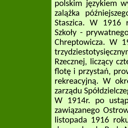
polskim językiem wy
zalążka późniejsze
Staszica. W 1916 
Szkoły - prywatneg
Chreptowicza. W 19
trzydziestotysięczny
Rzecznej, liczący cz
flotę i przystań, pr
rekreacyjną. W ok
zarządu Spółdzielcz
W 1914r. po ustąpi
zawiązanego Ostrow
listopada 1916 roku