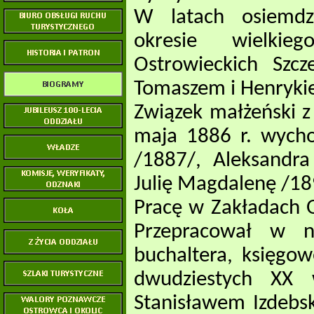
W latach osiemdz
okresie wielkie
Ostrowieckich Szc
Tomaszem i Henrykie
Związek małżeński z
maja 1886 r. wycho
/1887/, Aleksandr
Julię Magdalenę /18
Pracę w Zakładach O
Przepracował w ni
buchaltera, księgo
dwudziestych XX
Stanisławem Izdebsk