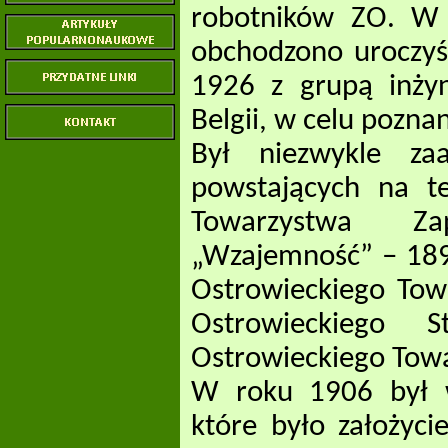
robotników ZO. W 
obchodzono uroczyśc
1926 z grupą inży
Belgii, w celu pozna
Był niezwykle za
powstających na te
Towarzystwa Z
„Wzajemność” – 1895
Ostrowieckiego Tow
Ostrowieckiego S
Ostrowieckiego Tow
W roku 1906 był w
które było założyc