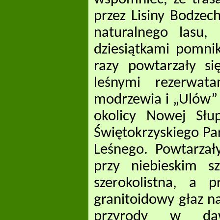
przez Lisiny Bodzec
naturalnego lasu, 
dziesiątkami pomnik
razy powtarzały s
leśnymi rezerwat
modrzewia i „Ulów” 
okolicy Nowej Słu
Świętokrzyskiego P
Leśnego. Powtarzały
przy niebieskim s
szerokolistna, a 
granitoidowy głaz n
przyrody w dawn