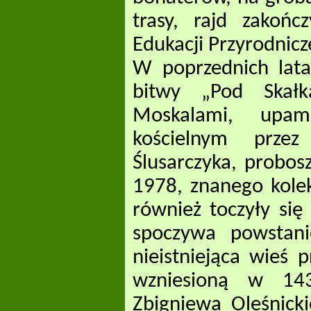
trasy, rajd zakoń
Edukacji Przyrodnic
W poprzednich lata
bitwy „Pod Skałk
Moskalami, upam
kościelnym przez
Ślusarczyka, probos
1978, znanego kolek
również toczyły się
spoczywa powstanie
nieistniejąca wieś p
wzniesioną w 143
Zbigniewa Oleśnicki