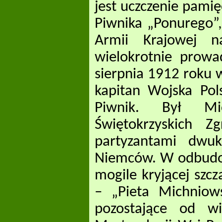
jest uczczenie pami
Piwnika „Ponurego”,
Armii Krajowej na
wielokrotnie prowa
sierpnia 1912 roku w
kapitan Wojska Pols
Piwnik. Był Mic
Świętokrzyskich 
partyzantami dwuk
Niemców. W odbudo
mogile kryjącej szcz
– „Pieta Michniow
pozostające od w