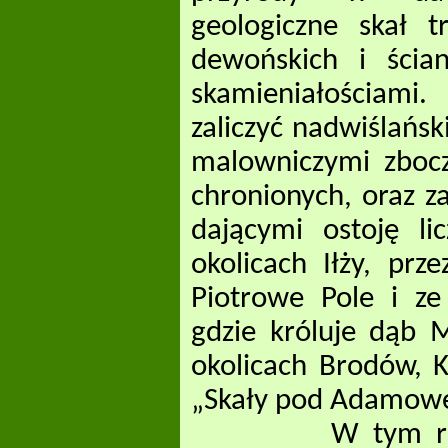
geologiczne skał 
dewońskich i ścia
skamieniałościami
zaliczyć nadwiślańsk
malowniczymi zbocz
chronionych, oraz z
dającymi ostoję l
okolicach Iłży, prz
Piotrowe Pole i z
gdzie króluje dąb M
okolicach Brodów, K
„Skały pod Adamowem
W tym roku, tra