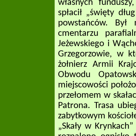
własnych funduszy
spłacił „święty dł
powstańców. Był 
cmentarzu parafia
Jeżewskiego i Wącho
Grzegorzowie, w kt
żołnierz Armii Kra
Obwodu Opatowski
miejscowości położ
przełomem w skałach
Patrona. Trasa ubie
zabytkowym kościoł
„Skały w Krynkach”