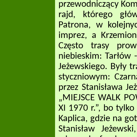
przewodniczący Komi
rajd, którego głó
Patrona, w kolejny
imprez, a Krzemionk
Często trasy prow
niebieskim: Tarłów -
Jeżewskiego. Były t
styczniowym: Czarn
przez Stanisława Je
„MIEJSCE WALK PO
XI 1970 r.”, bo tylk
Kaplica, gdzie na go
Stanisław Jeżewski