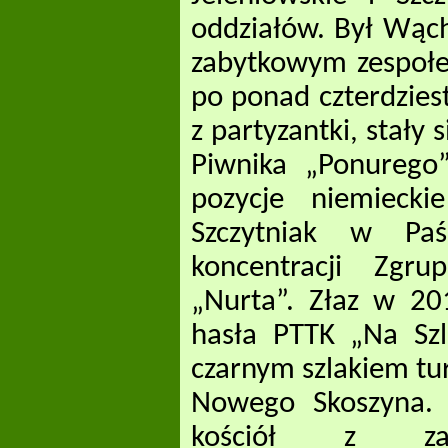
oddziałów. Był Wąc
zabytkowym zespołe
po ponad czterdzies
z partyzantki, stały
Piwnika „Ponurego
pozycje niemiecki
Szczytniak w Paś
koncentracji Zgr
„Nurta”. Złaz w 201
hasła PTTK „Na Szl
czarnym szlakiem tu
Nowego Skoszyna. W
kościół z zab