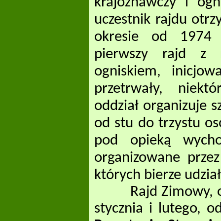
krajoznawczy i ogn
uczestnik rajdu otr
okresie od 1974 
pierwszy rajd z 
ogniskiem, inicjo
przetrwały, niekt
oddział organizuje s
od stu do trzystu os
pod opieką wycho
organizowane przez
których bierze udzia
Rajd Zimowy, orga
stycznia i lutego, 