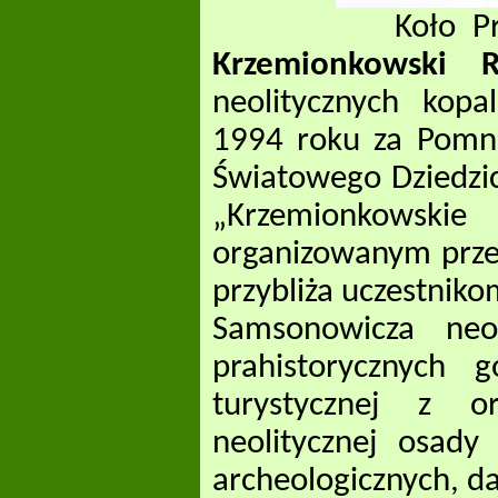
Koło Przewodni
Krzemionkowski R
neolitycznych kopa
1994 roku za Pomni
Światowego Dziedzi
„Krzemionkowsk
organizowanym prze
przybliża uczestnik
Samsonowicza neol
prahistorycznych 
turystycznej z o
neolitycznej osady
archeologicznych, d