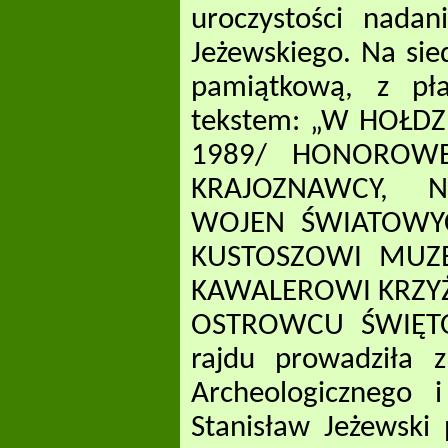
uroczystości nadan
Jeżewskiego. Na sie
pamiątkową, z pła
tekstem: „W HOŁD
1989/ HONOROW
KRAJOZNAWCY, N
WOJEN ŚWIATOWY
KUSTOSZOWI MUZ
KAWALEROWI KRZYŻ
OSTROWCU ŚWIĘTOK
rajdu prowadziła
Archeologicznego 
Stanisław Jeżewski 