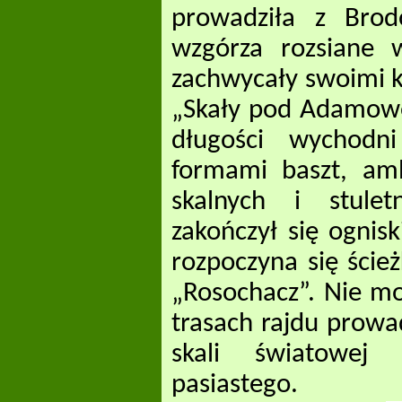
prowadziła z Bro
wzgórza rozsiane 
zachwycały swoimi ks
„Skały pod Adamowe
długości wychodni
formami baszt, amb
skalnych i stul
zakończył się ognis
rozpoczyna się ście
„Rosochacz”. Nie m
trasach rajdu prowa
skali światowej 
pasiastego.