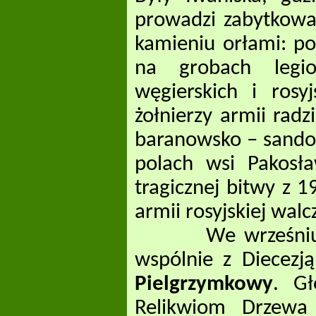
prowadzi zabytkow
kamieniu orłami: po
na grobach legio
węgierskich i ros
żołnierzy armii radz
baranowsko – sandomi
polach wsi Pakosła
tragicznej bitwy z 
armii rosyjskiej walc
We wrześniu, Odd
wspólnie z Diecezj
Pielgrzymkowy
. Gł
Relikwiom Drzewa