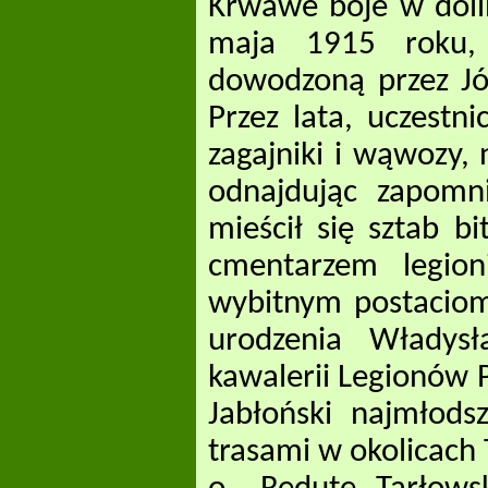
Krwawe boje w dolin
maja 1915 roku,
dowodzoną przez Józ
Przez lata, uczestni
zagajniki i wąwozy, 
odnajdując zapomn
mieścił się sztab 
cmentarzem legion
wybitnym postaciom
urodzenia Władys
kawalerii Legionów P
Jabłoński najmłods
trasami w okolicach 