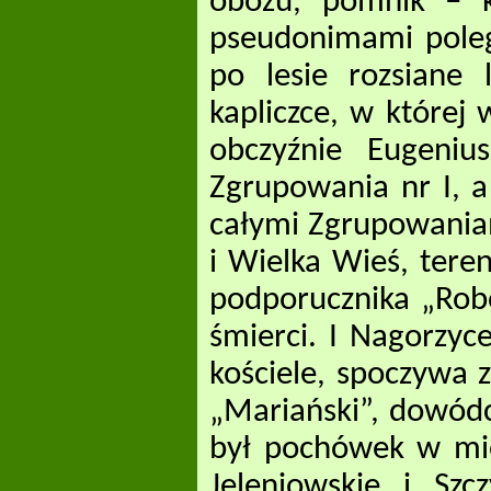
obozu, pomnik – ka
pseudonimami poleg
po lesie rozsiane 
kapliczce, w której
obczyźnie Eugeniu
Zgrupowania nr I, 
całymi Zgrupowaniam
i Wielka Wieś, tere
podporucznika „Rob
śmierci. I Nagorzy
kościele, spoczywa 
„Mariański”, dowódc
był pochówek w mie
Jeleniowskie i Szc