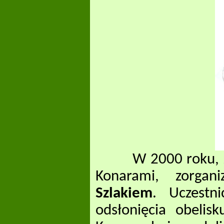
W 2000 roku, z ok
Konarami, zorga
Szlakiem
. Uczestn
odsłonięcia obelis