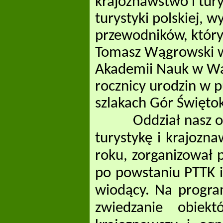
krajoznawstwo i tur
turystyki polskiej, 
przewodników, który 
Tomasz Wągrowski wy
Akademii Nauk w War
rocznicy urodzin w p
szlakach Gór Świętok
Oddział nasz od po
turystykę i krajozn
roku, zorganizował p
po powstaniu PTTK i
wiodący. Na program 
zwiedzanie obiekt