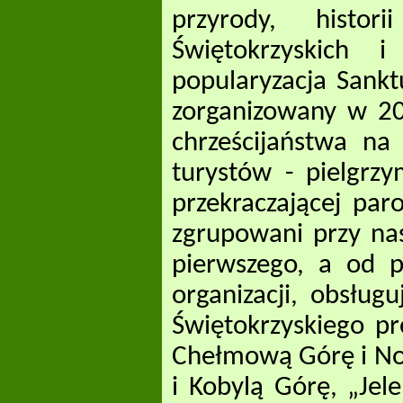
przyrody, histo
Świętokrzyskich 
popularyzacja Sankt
zorganizowany w 20
chrześcijaństwa na
turystów - pielgrz
przekraczającej paro
zgrupowani przy nas
pierwszego, a od 
organizacji, obsług
Świętokrzyskiego pr
Chełmową Górę i Now
i Kobylą Górę, „Jel