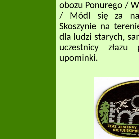
obozu Ponurego / W
/ Módl się za na
Skoszynie na tereni
dla ludzi starych, s
uczestnicy złazu 
upominki.