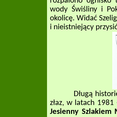
rozpalono ognisko t
wody Świśliny i Po
okolicę. Widać Szelig
i nieistniejący przys
Długą historię ma
złaz, w latach 1981
Jesienny Szlakiem