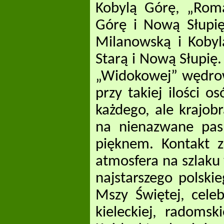
Kobylą Górę, „Rom
Górę i Nową Słupię
Milanowską i Kobyl
Starą i Nową Słupię.
„Widokowej” wędrow
przy takiej ilości 
każdego, ale krajob
na nienazwane pas
pięknem. Kontakt z 
atmosfera na szlaku 
najstarszego polski
Mszy Świętej, celeb
kieleckiej, radoms