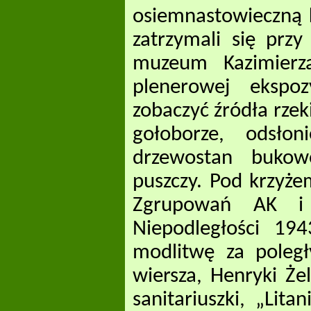
osiemnastowieczną 
zatrzymali się prz
muzeum Kazimierza
plenerowej ekspo
zobaczyć źródła rzek
gołoborze, odsłon
drzewostan bukowo
puszczy. Pod krzyże
Zgrupowań AK i
Niepodległości 19
modlitwę za poleg
wiersza, Henryki Żel
sanitariuszki, „Lit