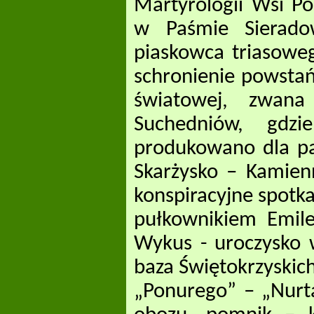
Martyrologii Wsi Po
w Paśmie Sierado
piaskowca triasowego
schronienie powsta
światowej, zwana
Suchedniów, gdzi
produkowano dla pa
Skarżysko – Kamien
konspiracyjne spotk
pułkownikiem Emile
Wykus - uroczysko w
baza Świętokrzyskic
„Ponurego” – „Nurta