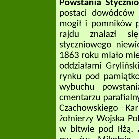
Powstania Styczni
postaci dowódców p
mogił i pomników p
rajdu znalazł s
styczniowego niewi
1863 roku miało mie
oddziałami Grylińsk
rynku pod pamiątko
wybuchu powstania
cmentarzu parafialn
Czachowskiego - Kar
żołnierzy Wojska Po
w bitwie pod Iłżą. 