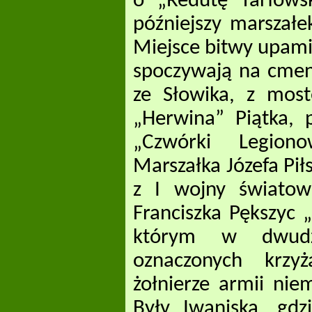
o „Redutę Tarłowsk
późniejszy marszałe
Miejsce bitwy upamię
spoczywają na cment
ze Słowika, z mos
„Herwina” Piątka, 
„Czwórki Legion
Marszałka Józefa Pił
z I wojny świato
Franciszka Pększyc 
którym w dwudz
oznaczonych krzyż
żołnierze armii niem
Były Iwaniska, gd