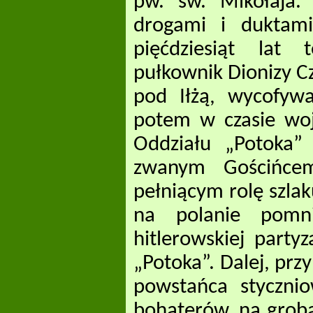
pw. św. Mikołaja. 
drogami i duktami
pięćdziesiąt lat
pułkownik Dionizy C
pod Iłżą, wycofywa
potem w czasie woj
Oddziału „Potoka” 
zwanym Gościńce
pełniącym rolę szla
na polanie pomn
hitlerowskiej part
„Potoka”. Dalej, pr
powstańca stycznio
bohaterów, na groba