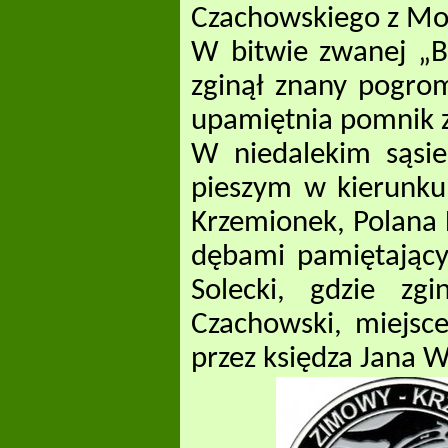
Czachowskiego z Mo
W bitwie zwanej „B
zginął znany pogro
upamiętnia pomnik z
W niedalekim sąsie
pieszym w kierunku
Krzemionek, Polana
dębami pamiętający
Solecki, gdzie zg
Czachowski, miejsc
przez księdza Jana 